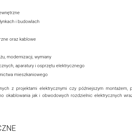
zewnętrzne
dynkach i budowlach
rzne oraz kablowe
żu, modernizacji, wymiany
znych, aparatury i osprzętu elektrycznego
ownictwa mieszkaniowego
ych z projektami elektrycznymi czy późniejszym montażem, pr
o okablowania jak i obwodowych rozdzielnic elektrycznych wr
iczą.
CZNE