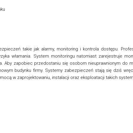
nku
pieczeń takie jak alarmy, monitoring i kontrola dostępu. Prof
yka włamania. System monitoringu natomiast zarejestruje mome
. Aby zapobiec przedostaniu się osobom nieuprawnionym do mi
nowym budynku firmy. Systemy zabezpieczeń stają się dziś wręc
mocą w zaprojektowaniu, instalacji oraz eksploatacji takich syst