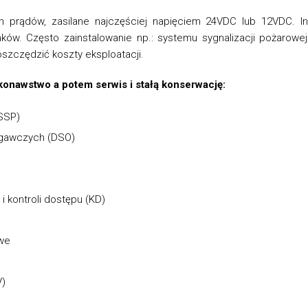
kich prądów, zasilane najczęściej napięciem 24VDC lub 12VDC. I
ków. Często zainstalowanie np.: systemu sygnalizacji pożarowe
zczędzić koszty eksploatacji.
onawstwo a potem serwis i stałą konserwację:
(SSP)
egawczych (DSO)
 kontroli dostępu (KD)
we
V)