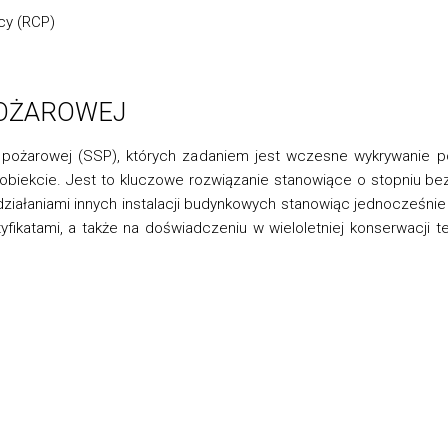
cy (RCP)
POŻAROWEJ
 pożarowej (SSP), których zadaniem jest wczesne wykrywanie p
biekcie. Jest to kluczowe rozwiązanie stanowiące o stopniu b
działaniami innych instalacji budynkowych stanowiąc jednocześnie
tyfikatami, a także na doświadczeniu w wieloletniej konserwacji